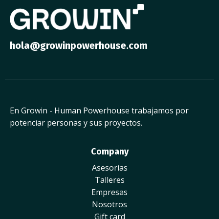
hola@growinpowerhouse.com
En Growin - Human Pow
erhouse
trabajamos por
pot
enciar
pe
rsonas y sus proyect
os.
Company
Asesorías
Talleres
Empresas
Nosotros
Gift card